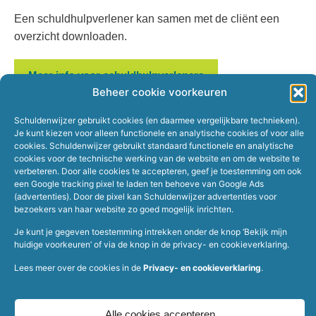
Een schuldhulpverlener kan samen met de cliënt een
overzicht downloaden.
Meer info voor schuldhulpverleners
Beheer cookie voorkeuren
Schuldenwijzer gebruikt cookies (en daarmee vergelijkbare technieken).
Je kunt kiezen voor alleen functionele en analytische cookies of voor alle
cookies. Schuldenwijzer gebruikt standaard functionele en analytische
cookies voor de technische werking van de website en om de website te
verbeteren. Door alle cookies te accepteren, geef je toestemming om ook
een Google tracking pixel te laden ten behoeve van Google Ads
(advertenties). Door de pixel kan Schuldenwijzer advertenties voor
bezoekers van haar website zo goed mogelijk inrichten.
Home
Werkgevers
Je kunt je gegeven toestemming intrekken onder de knop ‘Bekijk mijn
huidige voorkeuren’ of via de knop in de privacy- en cookieverklaring.
Over Schuldenwijzer
Schuldhulpverleners
Veelgestelde vragen
Hulp bij schulden
Lees meer over de cookies in de
Privacy- en cookieverklaring
.
Contact
Alle cookies accepteren
schuldenwijzer.nl
en
mijn.schuldenwijzer.nl
zijn de enige officiële websites