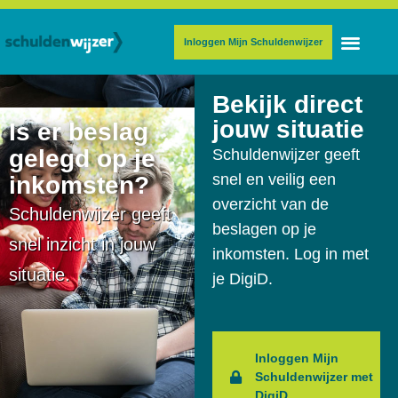
Inloggen Mijn Schuldenwijzer
Bekijk direct
jouw situatie
Is er beslag
gelegd op je
Schuldenwijzer geeft
snel en veilig een
inkomsten?
overzicht van de
Schuldenwijzer geeft
beslagen op je
snel inzicht in jouw
inkomsten. Log in met
situatie.
je DigiD.
Inloggen Mijn
Schuldenwijzer met
DigiD