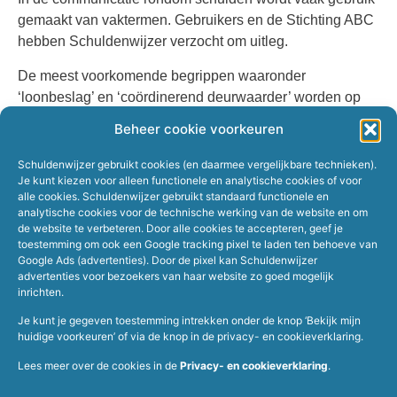
gemaakt van vaktermen. Gebruikers en de Stichting ABC
hebben Schuldenwijzer verzocht om uitleg.
De meest voorkomende begrippen waaronder
‘loonbeslag’ en ‘coördinerend deurwaarder’ worden op
Schuldenwijzer uitgelegd bij ‘Begrippen en meer
Beheer cookie voorkeuren
informatie rondom schulden’.
https://schuldenwijzer.nl/veelgestelde-vragen/
Schuldenwijzer gebruikt cookies (en daarmee vergelijkbare technieken).
Je kunt kiezen voor alleen functionele en analytische cookies of voor
alle cookies. Schuldenwijzer gebruikt standaard functionele en
analytische cookies voor de technische werking van de website en om
de website te verbeteren. Door alle cookies te accepteren, geef je
toestemming om ook een Google tracking pixel te laden ten behoeve van
Google Ads (advertenties). Door de pixel kan Schuldenwijzer
advertenties voor bezoekers van haar website zo goed mogelijk
inrichten.
Je kunt je gegeven toestemming intrekken onder de knop ‘Bekijk mijn
huidige voorkeuren’ of via de knop in de privacy- en cookieverklaring.
Home
Werkgevers
Over Schuldenwijzer
Schuldhulpverleners
Lees meer over de cookies in de
Privacy- en cookieverklaring
.
Veelgestelde vragen
Hulp bij schulden