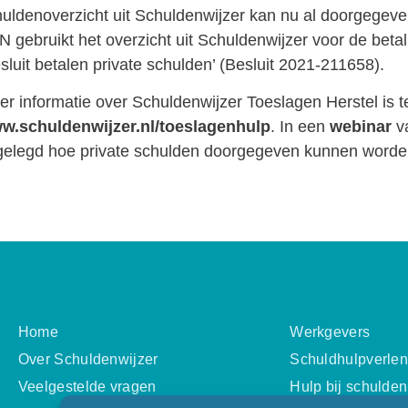
uldenoverzicht uit Schuldenwijzer kan nu al doorgege
 gebruikt het overzicht uit Schuldenwijzer voor de beta
sluit betalen private schulden’ (Besluit 2021-211658).
r informatie over Schuldenwijzer Toeslagen Herstel is t
w.schuldenwijzer.nl/toeslagenhulp
. In een
webinar
v
tgelegd hoe private schulden doorgegeven kunnen word
Home
Werkgevers
Over Schuldenwijzer
Schuldhulpverlen
Veelgestelde vragen
Hulp bij schulden