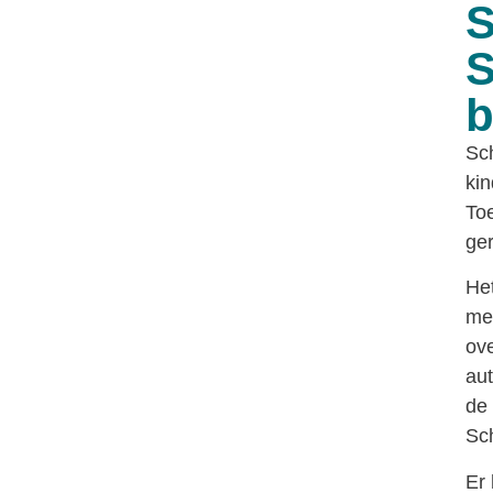
S
S
b
Sch
kin
Toe
ge
Het
men
ove
aut
de 
Sc
Er 