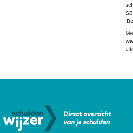
sch
SBN
‘Be
Mee
ww
ui