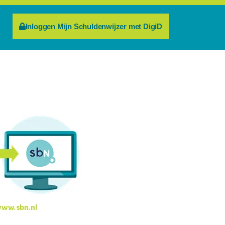
Inloggen Mijn Schuldenwijzer met DigiD