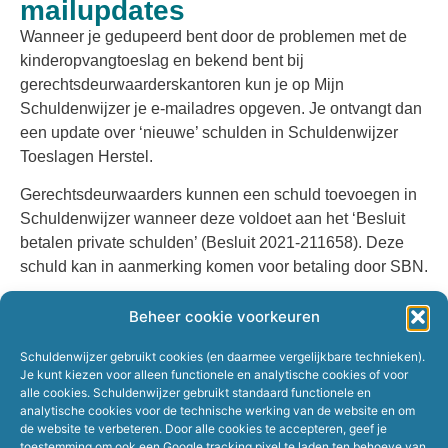
mailupdates
Wanneer je gedupeerd bent door de problemen met de
kinderopvangtoeslag en bekend bent bij
gerechtsdeurwaarderskantoren kun je op Mijn
Schuldenwijzer je e-mailadres opgeven. Je ontvangt dan
een update over ‘nieuwe’ schulden in Schuldenwijzer
Toeslagen Herstel.
Gerechtsdeurwaarders kunnen een schuld toevoegen in
Schuldenwijzer wanneer deze voldoet aan het ‘Besluit
betalen private schulden’ (Besluit 2021-211658). Deze
schuld kan in aanmerking komen voor betaling door SBN.
Log in via
www.schuldenwijzer.nl/toeslagenhulp
en
Beheer cookie voorkeuren
geef je e-mailadres door via de knop ‘Aanmelden voor
updates’.
Schuldenwijzer gebruikt cookies (en daarmee vergelijkbare technieken).
Je kunt kiezen voor alleen functionele en analytische cookies of voor
alle cookies. Schuldenwijzer gebruikt standaard functionele en
analytische cookies voor de technische werking van de website en om
de website te verbeteren. Door alle cookies te accepteren, geef je
toestemming om ook een Google tracking pixel te laden ten behoeve van