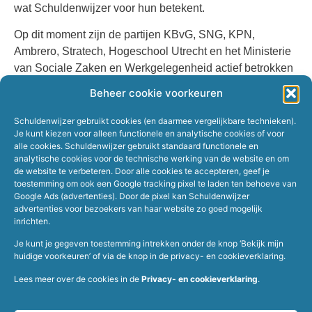
wat Schuldenwijzer voor hun betekent.
Op dit moment zijn de partijen KBvG, SNG, KPN,
Ambrero, Stratech, Hogeschool Utrecht en het Ministerie
van Sociale Zaken en Werkgelegenheid actief betrokken
bij Schuldenwijzer, middels financiële, technische of
Beheer cookie voorkeuren
strategische ondersteuning. KPN Security is de eerste
sponsor.
Schuldenwijzer gebruikt cookies (en daarmee vergelijkbare technieken).
Je kunt kiezen voor alleen functionele en analytische cookies of voor
alle cookies. Schuldenwijzer gebruikt standaard functionele en
analytische cookies voor de technische werking van de website en om
de website te verbeteren. Door alle cookies te accepteren, geef je
toestemming om ook een Google tracking pixel te laden ten behoeve van
Google Ads (advertenties). Door de pixel kan Schuldenwijzer
advertenties voor bezoekers van haar website zo goed mogelijk
inrichten.
Je kunt je gegeven toestemming intrekken onder de knop ‘Bekijk mijn
huidige voorkeuren’ of via de knop in de privacy- en cookieverklaring.
Home
Werkgevers
Over Schuldenwijzer
Schuldhulpverleners
Lees meer over de cookies in de
Privacy- en cookieverklaring
.
Veelgestelde vragen
Hulp bij schulden