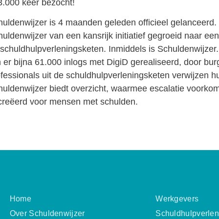
.000 keer bezocht!
uldenwijzer is 4 maanden geleden officieel gelanceerd. 
uldenwijzer van een kansrijk initiatief gegroeid naar ee
schuldhulpverleningsketen. Inmiddels is Schuldenwijzer
n er bijna 61.000 inlogs met DigiD gerealiseerd, door bu
fessionals uit de schuldhulpverleningsketen verwijzen h
uldenwijzer biedt overzicht, waarmee escalatie voorko
creëerd voor mensen met schulden.
Home
Werkgevers
Over Schuldenwijzer
Schuldhulpverlen