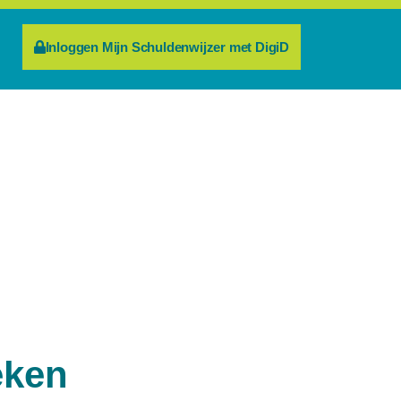
Inloggen Mijn Schuldenwijzer met DigiD
eken