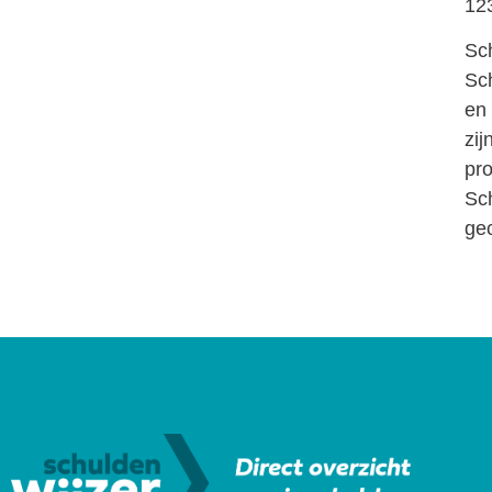
123
Sch
Sch
en 
zij
pro
Sch
ge