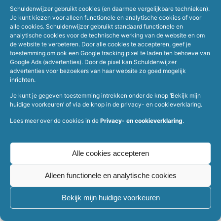
Schuldenwijzer gebruikt cookies (en daarmee vergelijkbare technieken).
Je kunt kiezen voor alleen functionele en analytische cookies of voor
alle cookies. Schuldenwijzer gebruikt standaard functionele en
analytische cookies voor de technische werking van de website en om
de website te verbeteren. Door alle cookies te accepteren, geef je
toestemming om ook een Google tracking pixel te laden ten behoeve van
Google Ads (advertenties). Door de pixel kan Schuldenwijzer
Home
Werkgevers
advertenties voor bezoekers van haar website zo goed mogelijk
Over Schuldenwijzer
Schuldhulpverleners
inrichten.
Veelgestelde vragen
Hulp bij schulden
Je kunt je gegeven toestemming intrekken onder de knop ‘Bekijk mijn
Contact
huidige voorkeuren’ of via de knop in de privacy- en cookieverklaring.
Lees meer over de cookies in de
Privacy- en cookieverklaring
.
schuldenwijzer.nl
en
mijn.schuldenwijzer.nl
zijn de enige officiële websites
van de organisatie met de geregistreerde handelsnaam Schuldenwijzer
(SNG, KVK: 41187399).
Alle cookies accepteren
Pro- & Disclaimer
Privacy- en cookieverklaring
Alleen functionele en analytische cookies
Bekijk mijn huidige voorkeuren